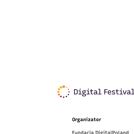
Organizator
Fundacja DigitalPoland