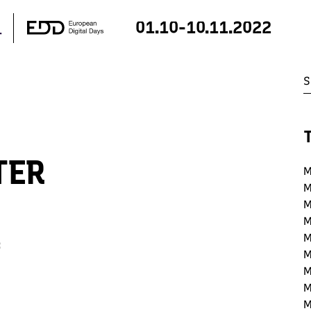
01.10-10.11.2022
TER
M
M
M
M
M
:
M
M
M
M