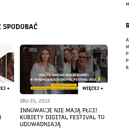
M
Ż SPODOBAĆ
A
M
P
P
R
EJ +
WIĘCEJ +
GRU 20, 2022
INNOWACJE NIE MAJĄ PŁCI!
U
KOBIETY DIGITAL FESTIVAL TO
UDOWADNIAJĄ