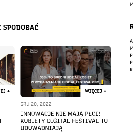
M
Ż SPODOBAĆ
A
M
P
P
R
EJ +
WIĘCEJ +
GRU 20, 2022
INNOWACJE NIE MAJĄ PŁCI!
U
KOBIETY DIGITAL FESTIVAL TO
UDOWADNIAJĄ