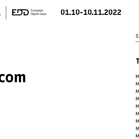
01.10-10.11.2022
.com
M
M
M
M
M
:
M
M
M
M