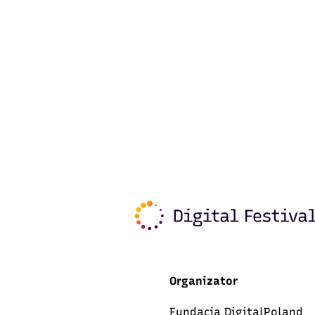
Organizator
Fundacja DigitalPoland