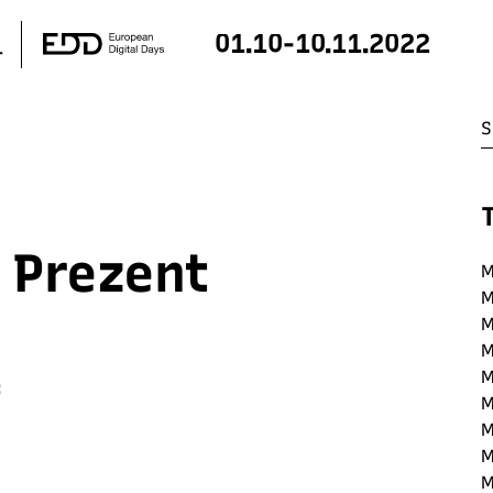
01.10-10.11.2022
 Prezent
M
M
M
M
M
:
M
M
M
M