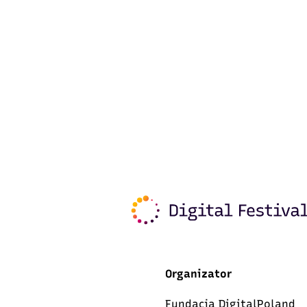
Organizator
Fundacja DigitalPoland