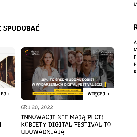
M
Ż SPODOBAĆ
A
M
P
P
R
EJ +
WIĘCEJ +
GRU 20, 2022
INNOWACJE NIE MAJĄ PŁCI!
U
KOBIETY DIGITAL FESTIVAL TO
UDOWADNIAJĄ