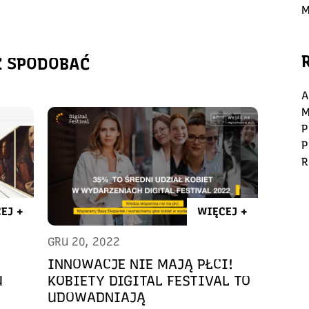
M
Ż SPODOBAĆ
A
M
P
P
R
EJ +
WIĘCEJ +
GRU 20, 2022
INNOWACJE NIE MAJĄ PŁCI!
U
KOBIETY DIGITAL FESTIVAL TO
UDOWADNIAJĄ