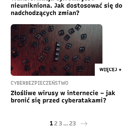
nieunikniona. Jak dostosować się do
nadchodzących zmian?
WIĘCEJ +
CYBERBEZPIECZEŃSTWO
Złośliwe wirusy w internecie – jak
bronić się przed cyberatakami?
1
2
3
…
23