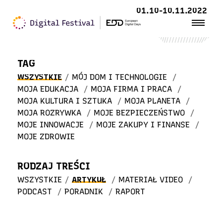
Witaj
01.10-10.11.2022
w STREFIE WIEDZY
TAG
WSZYSTKIE
/
MÓJ DOM I TECHNOLOGIE
/
MOJA EDUKACJA
/
MOJA FIRMA I PRACA
/
MOJA KULTURA I SZTUKA
/
MOJA PLANETA
/
MOJA ROZRYWKA
/
MOJE BEZPIECZEŃSTWO
/
MOJE INNOWACJE
/
MOJE ZAKUPY I FINANSE
/
MOJE ZDROWIE
RODZAJ TREŚCI
WSZYSTKIE
/
ARTYKUŁ
/
MATERIAŁ VIDEO
/
PODCAST
/
PORADNIK
/
RAPORT