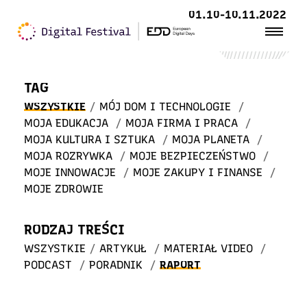
Witaj
01.10-10.11.2022
w STREFIE WIEDZY
TAG
WSZYSTKIE
/
MÓJ DOM I TECHNOLOGIE
/
MOJA EDUKACJA
/
MOJA FIRMA I PRACA
/
MOJA KULTURA I SZTUKA
/
MOJA PLANETA
/
MOJA ROZRYWKA
/
MOJE BEZPIECZEŃSTWO
/
MOJE INNOWACJE
/
MOJE ZAKUPY I FINANSE
/
MOJE ZDROWIE
RODZAJ TREŚCI
WSZYSTKIE
/
ARTYKUŁ
/
MATERIAŁ VIDEO
/
PODCAST
/
PORADNIK
/
RAPORT