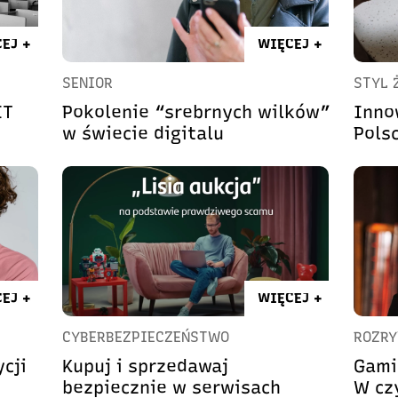
EJ +
WIĘCEJ +
SENIOR
STYL 
IT
Pokolenie “srebrnych wilków”
Inno
w świecie digitalu
Pols
EJ +
WIĘCEJ +
CYBERBEZPIECZEŃSTWO
ROZR
cji
Kupuj i sprzedawaj
Gami
bezpiecznie w serwisach
W cz