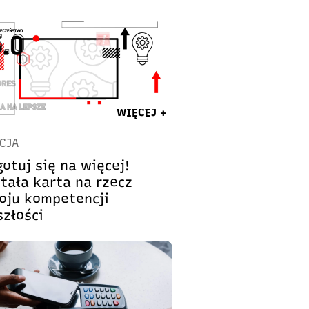
WIĘCEJ +
CJA
otuj się na więcej!
tała karta na rzecz
oju kompetencji
szłości