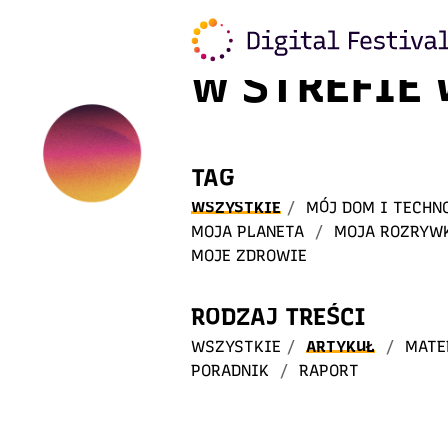
Witaj
w STREFIE
TAG
WSZYSTKIE
/
MÓJ DOM I TECHN
MOJA PLANETA
/
MOJA ROZRYW
MOJE ZDROWIE
RODZAJ TREŚCI
WSZYSTKIE
/
ARTYKUŁ
/
MATE
PORADNIK
/
RAPORT