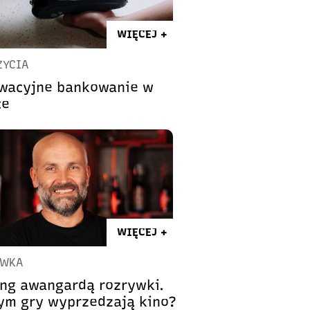
WIĘCEJ +
ŻYCIA
wacyjne bankowanie w
ce
WIĘCEJ +
YWKA
ng awangardą rozrywki.
ym gry wyprzedzają kino?