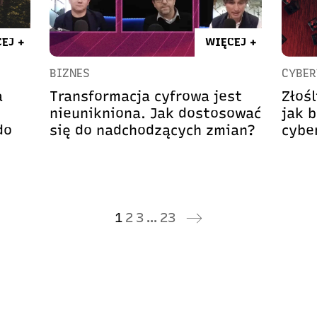
EJ +
WIĘCEJ +
BIZNES
CYBER
a
Transformacja cyfrowa jest
Złoś
nieunikniona. Jak dostosować
jak b
do
się do nadchodzących zmian?
cybe
1
2
3
…
23