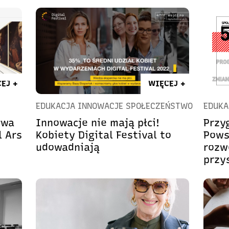
EJ +
WIĘCEJ +
EDUKACJA INNOWACJE SPOŁECZEŃSTWO
EDUKA
rwa
Innowacje nie mają płci!
Przyg
l Ars
Kobiety Digital Festival to
Pows
udowadniają
rozw
przy