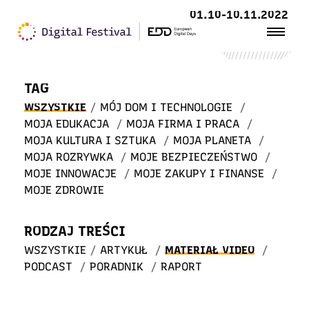
Witaj
01.10-10.11.2022
w STREFIE WIEDZY
TAG
WSZYSTKIE
/
MÓJ DOM I TECHNOLOGIE
/
MOJA EDUKACJA
/
MOJA FIRMA I PRACA
/
MOJA KULTURA I SZTUKA
/
MOJA PLANETA
/
MOJA ROZRYWKA
/
MOJE BEZPIECZEŃSTWO
/
MOJE INNOWACJE
/
MOJE ZAKUPY I FINANSE
/
MOJE ZDROWIE
RODZAJ TREŚCI
WSZYSTKIE
/
ARTYKUŁ
/
MATERIAŁ VIDEO
/
PODCAST
/
PORADNIK
/
RAPORT