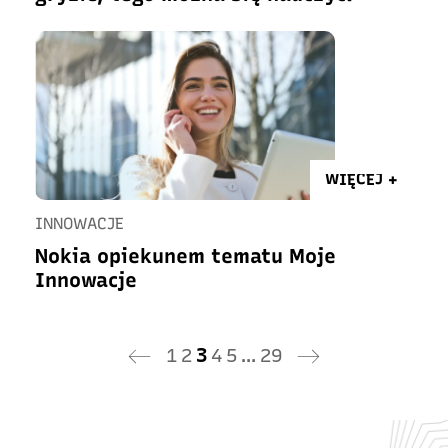
WIĘCEJ +
INNOWACJE
Nokia opiekunem tematu Moje
Innowacje
1
2
3
4
5
…
29