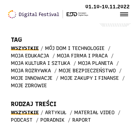
Witaj
01.10-10.11.2022
w STREFIE WIEDZY
TAG
WSZYSTKIE
/
MÓJ DOM I TECHNOLOGIE
/
MOJA EDUKACJA
/
MOJA FIRMA I PRACA
/
MOJA KULTURA I SZTUKA
/
MOJA PLANETA
/
MOJA ROZRYWKA
/
MOJE BEZPIECZEŃSTWO
/
MOJE INNOWACJE
/
MOJE ZAKUPY I FINANSE
/
MOJE ZDROWIE
RODZAJ TREŚCI
WSZYSTKIE
/
ARTYKUŁ
/
MATERIAŁ VIDEO
/
PODCAST
/
PORADNIK
/
RAPORT