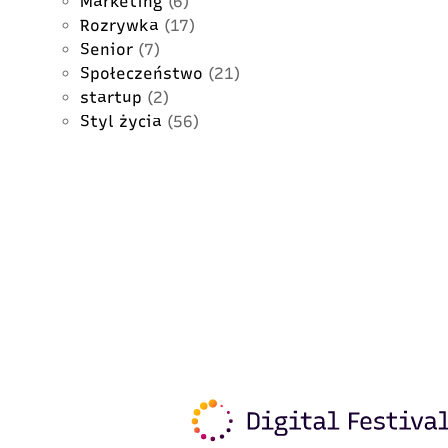
Marketing
(6)
Rozrywka
(17)
Senior
(7)
Społeczeństwo
(21)
startup
(2)
Styl życia
(56)