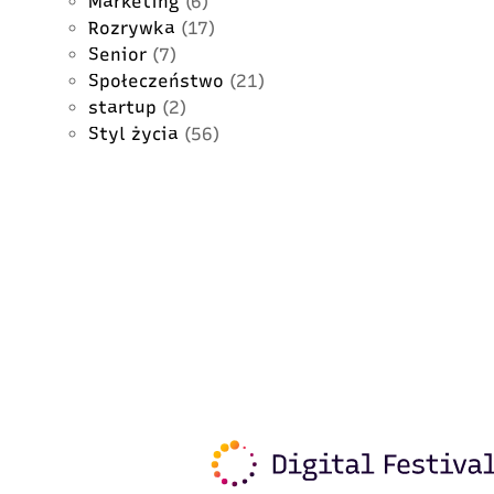
Marketing
(6)
Rozrywka
(17)
Senior
(7)
Społeczeństwo
(21)
startup
(2)
Styl życia
(56)