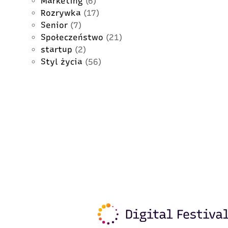
Marketing
(6)
Rozrywka
(17)
Senior
(7)
Społeczeństwo
(21)
startup
(2)
Styl życia
(56)