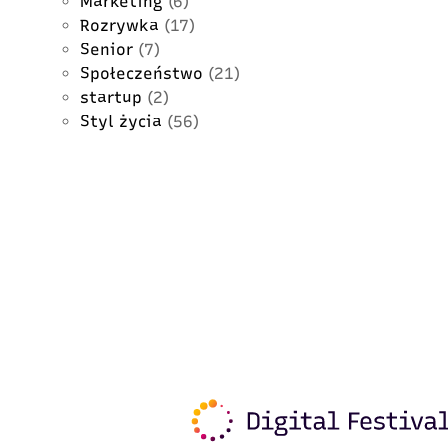
Marketing
(6)
Rozrywka
(17)
Senior
(7)
Społeczeństwo
(21)
startup
(2)
Styl życia
(56)