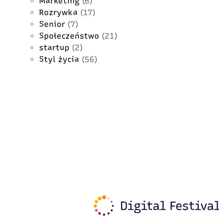
Marketing
(6)
Rozrywka
(17)
Senior
(7)
Społeczeństwo
(21)
startup
(2)
Styl życia
(56)